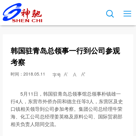

关于神驰
新闻中心
产品与业务
科技创新
可持续发展
人才发展
联系我们

公司简介
公司新闻
主要装置
创新平台
安全生产
人才培养
联系方式
发展历程
行业动态
存储能力
研发实力
项目规划
职业发展
在线留言
韩国驻青岛总领事一行到公司参观
董事长致辞
文化导航
神驰产品
技术成果
人才引进
总裁直通车
考察
公司荣誉
企业公告
我在神驰
时间：2018.05.11
字号



神驰文化
视频动态
5月11日，韩国驻青岛总领事馆总领事朴镇雄一
公司图片
员工风采
行4人，东营市外侨办田和德主任等3人，东营区及史
口镇相关领导到公司参加考察。集团公司总经理牛荣
神驰报
海、化工公司总经理姜英格及原料公司、国际贸易部
相关负责人陪同交流。