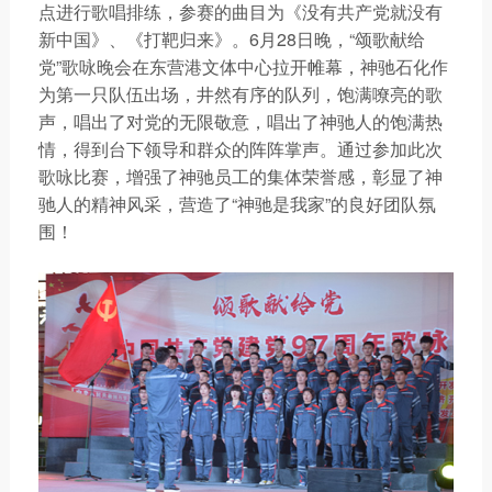
点进行歌唱排练，参赛的曲目为《没有共产党就没有
新中国》、《打靶归来》。6月28日晚，“颂歌献给
党”歌咏晚会在东营港文体中心拉开帷幕，神驰石化作
为第一只队伍出场，井然有序的队列，饱满嘹亮的歌
声，唱出了对党的无限敬意，唱出了神驰人的饱满热
情，得到台下领导和群众的阵阵掌声。通过参加此次
歌咏比赛，增强了神驰员工的集体荣誉感，彰显了神
驰人的精神风采，营造了“神驰是我家”的良好团队氛
围！