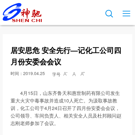

关于神驰
新闻中心
产品与业务
科技创新
可持续发展
人才发展
联系我们

公司简介
公司新闻
主要装置
创新平台
安全生产
人才培养
联系方式
发展历程
行业动态
存储能力
研发实力
项目规划
职业发展
在线留言
居安思危 安全先行—记化工公司四
董事长致辞
文化导航
神驰产品
技术成果
人才引进
总裁直通车
月份安委会会议
公司荣誉
企业公告
我在神驰
时间：2019.04.25
字号



神驰文化
视频动态
4月15日，山东齐鲁天和惠世制药有限公司发生
公司图片
员工风采
重大火灾中毒事故并造成10人死亡。为汲取事故教
训，化工公司于4月24日召开了四月份安委会会议，
神驰报
公司领导、车间负责人、相关安全人员及杜邦顾问赵
志刚老师参加了会议。