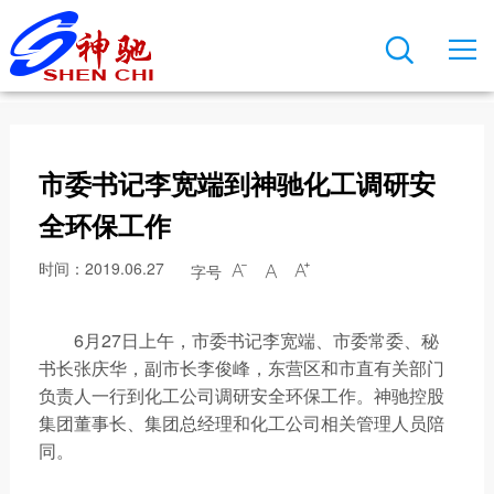

关于神驰
新闻中心
产品与业务
科技创新
可持续发展
人才发展
联系我们

公司简介
公司新闻
主要装置
创新平台
安全生产
人才培养
联系方式
发展历程
行业动态
存储能力
研发实力
项目规划
职业发展
在线留言
市委书记李宽端到神驰化工调研安
董事长致辞
文化导航
神驰产品
技术成果
人才引进
总裁直通车
全环保工作
公司荣誉
企业公告
我在神驰
时间：2019.06.27
字号



神驰文化
视频动态
6月27日上午，市委书记李宽端、市委常委、秘
公司图片
员工风采
书长张庆华，副市长李俊峰，东营区和市直有关部门
负责人一行到化工公司调研安全环保工作。神驰控股
神驰报
集团董事长、集团总经理和化工公司相关管理人员陪
同。