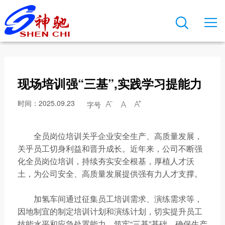

关于神驰
新闻中心
产品与业务
科技创新
可持续发展
人才发展
联系我们

公司简介
公司新闻
主要装置
创新平台
安全生产
人才培养
联系方式
发展历程
行业动态
存储能力
研发实力
项目规划
职业发展
在线留言
现场培训强“三基”,实践学习提能力
董事长致辞
文化导航
神驰产品
技术成果
人才引进
总裁直通车
时间：2025.09.23
字号



公司荣誉
企业公告
我在神驰
全员岗位培训关乎企业安全生产、高质量发展，
神驰文化
视频动态
关乎员工切身利益和晋升成长。近年来，公司不断强
公司图片
员工风采
化全员岗位培训，持续夯实安全根基，厚植人才沃
土，为公司安全、高质量发展提供强有力人才支撑。
神驰报
加氢车间通过征集员工培训需求、演练需求等，
因地制宜的制定培训计划和演练计划，切实提升员工
技能水平和应急处置能力，筑牢“三基”基础，确保生产