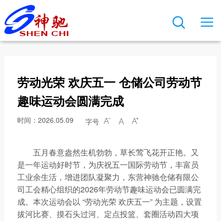

关于神驰
新闻中心
产品与业务
科技创新
可持续发展
人才发展
联系我们

公司简介
公司新闻
主要装置
创新平台
安全生产
人才培养
联系方式
发展历程
行业动态
存储能力
研发实力
项目规划
职业发展
在线留言
劳动光荣 欢庆五一 仓储公司劳动节
董事长致辞
文化导航
神驰产品
技术成果
人才引进
总裁直通车
趣味运动会圆满完成
公司荣誉
企业公告
我在神驰
时间：2026.05.09
字号



神驰文化
视频动态
五月春意盎然生机勃勃，草长莺飞花开正艳。又
公司图片
员工风采
是一年运动好时节，为庆祝五一国际劳动节，丰富员
工业余生活，增进团队凝聚力，东营神驰仓储有限公
神驰报
司工会精心组织的2026年劳动节趣味运动会已圆满完
成。本次运动会以 “劳动光荣 欢庆五一” 为主题，设置
拔河比赛、摸石头过河、定点投篮、套圈活动四大项