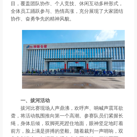
目，覆盖团队协作、个人竞技、休闲互动多种形式，
全体员工踊跃参与、热情高涨，充分展现了大家团结
协作、奋勇争先的精神风貌。
一、拔河活动
拔河比赛现场人声鼎沸，欢呼声、呐喊声震耳欲
聋，将活动氛围推向第一个高潮。参赛队员们紧握长
绳，身体后倾，双脚死死蹬住地面，眼神坚定地盯着
前方，脸上满是拼搏的坚毅。随着裁判一声哨响，双