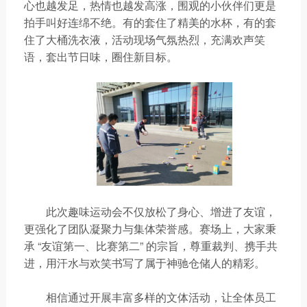
心也越发足，热情也越发高涨，围观的小伙伴们更是
拍手叫好连绵不绝。有的套住了精美的水杯，有的套
住了大桶洗衣液，活动现场气氛热烈，充满欢声笑
语，套出节日味，圈住新目标。
此次趣味运动会不仅放松了身心、增进了友谊，
更强化了团队凝聚力与集体荣誉感。赛场上，大家秉
承 “友谊第一、比赛第二” 的宗旨，尊重裁判、携手共
进，用汗水与欢笑书写了属于神驰仓储人的精彩。
相信通过开展丰富多样的文体活动，让全体员工