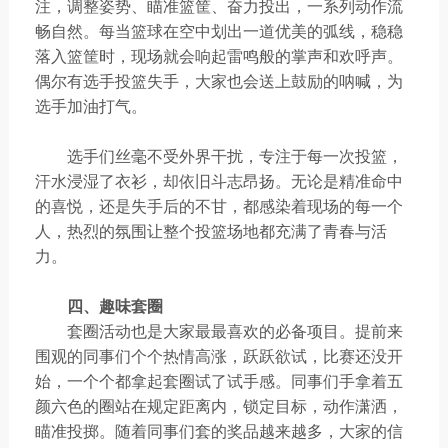
注，调整姿势、瞄准篮筐、奋力投出，一系列动作流
畅自然。每当篮球在空中划出一道优美的弧线，稳稳
落入篮筐时，现场就会响起雷鸣般的掌声和欢呼声。
偶尔有选手投篮失手，大家也会送上鼓励的呐喊，为
选手加油打气。
选手们丝毫不受外界干扰，专注于每一次投篮，
汗水浸湿了衣衫，却依旧斗志昂扬。无论是精准命中
的喜悦，还是失手后的不甘，都感染着现场的每一个
人，热烈的氛围让整个投篮场地都充满了青春与活
力。
四、趣味套圈
套圈活动也是大家最最喜欢的必备项目。提前来
围观的同事们个个热情高涨，跃跃欲试，比赛还没开
始，一个个都拿起套圈试了试手感。同事们手拿着五
颜六色的圈站在规定距离内，锁定目标，动作潇洒，
瞄准投掷。随着同事们套的奖品越来越多，大家的信